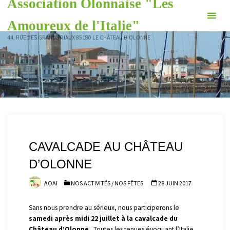
Association Olonnaise "Les
Skip
to
Amoureux de l'Italie"
content
44, RUE DES GRANDS RIAUX 85180 LE CHÂTEAU D'OLONNE
CAVALCADE AU CHÂTEAU
D’OLONNE
AOAI
NOS ACTIVITÉS
/
NOS FÊTES
28 JUIN 2017
Sans nous prendre au sérieux, nous participerons le
samedi après midi 22 juillet à la cavalcade du
Château d’Olonne
. Toutes les tenues évoquant l’Italie