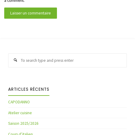
a comment.
Sear
Search
for:
ARTICLES RÉCENTS
CAPODANNO
Atelier cuisine
Saison 2025/2026
Cours d’italien