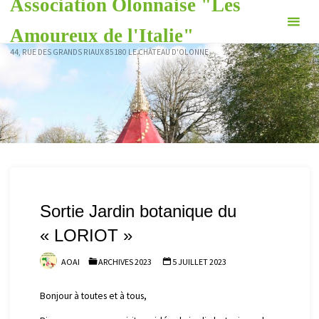
Association Olonnaise "Les
Skip
to
Amoureux de l'Italie"
content
44, RUE DES GRANDS RIAUX 85180 LE CHÂTEAU D'OLONNE
Sortie Jardin botanique du
« LORIOT »
AOAI
ARCHIVES 2023
5 JUILLET 2023
Bonjour à toutes et à tous,