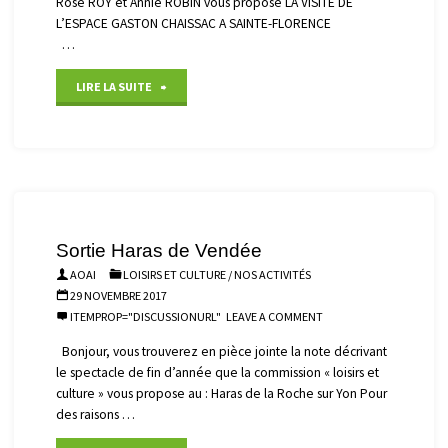
Rose ROY et Annie ROBIN vous propose LA VISITE DE
L’ESPACE GASTON CHAISSAC A SAINTE-FLORENCE
…
"Visite
LIRE LA SUITE
espace
Gaston
CHAISSAC
à
Sortie Haras de Vendée
Sainte
AOAI
LOISIRS ET CULTURE
/
NOS ACTIVITÉS
29 NOVEMBRE 2017
Florence"
ITEMPROP="DISCUSSIONURL"
LEAVE A COMMENT
Bonjour, vous trouverez en pièce jointe la note décrivant
le spectacle de fin d’année que la commission « loisirs et
culture » vous propose au : Haras de la Roche sur Yon Pour
des raisons …