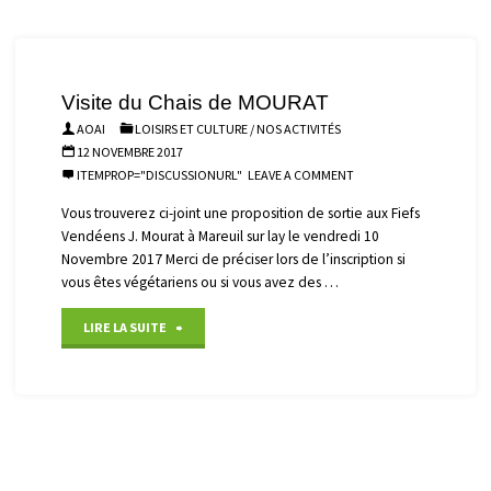
« Souvenirs,
souvenirs »"
Visite du Chais de MOURAT
AOAI
LOISIRS ET CULTURE
/
NOS ACTIVITÉS
12 NOVEMBRE 2017
ITEMPROP="DISCUSSIONURL"
LEAVE A COMMENT
Vous trouverez ci-joint une proposition de sortie aux Fiefs
Vendéens J. Mourat à Mareuil sur lay le vendredi 10
Novembre 2017 Merci de préciser lors de l’inscription si
vous êtes végétariens ou si vous avez des …
"Visite
LIRE LA SUITE
du
Chais
de
MOURAT"