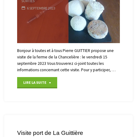
SORTIES
6 SEPTEMBRE 2023
Bonjour à toutes et à tous Pierre GUITTIER propose une
visite de la ferme de la Chancelière : le vendredi 15
septembre 2023 Vous trouverez ci-joint toutes les
informations concernant cette visite. Pour y participer, …
"Ferme
LIRE LA SUITE
de
la
Chancelière"
Visite port de La Guittière