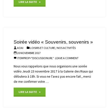
"Sortie
LIRE LA SUITE
Haras
de
Vendée"
Soirée vidéo « Souvenirs, souvenirs »
AOAI
LOISIRS ET CULTURE
/
NOS ACTIVITÉS
20 NOVEMBRE 2017
ITEMPROP="DISCUSSIONURL"
LEAVE A COMMENT
Nous vous rappelons que nous organisons une soirée
vidéo Jeudi 23 novembre 2017 à la Galerie des Riaux qui
débutera à 18h. Si vous ne l’avez pas encore fait , merci
de me confirmer votre …
"Soirée
LIRE LA SUITE
vidéo