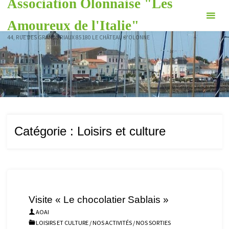
Association Olonnaise "Les
Skip
to
Amoureux de l'Italie"
content
44, RUE DES GRANDS RIAUX 85180 LE CHÂTEAU D'OLONNE
Catégorie :
Loisirs et culture
Visite « Le chocolatier Sablais »
AOAI
LOISIRS ET CULTURE
/
NOS ACTIVITÉS
/
NOS SORTIES