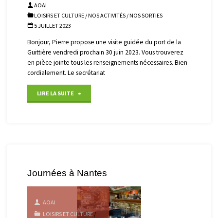
AOAI
LOISIRS ET CULTURE
/
NOS ACTIVITÉS
/
NOS SORTIES
5 JUILLET 2023
Bonjour, Pierre propose une visite guidée du port de la
Guittière vendredi prochain 30 juin 2023. Vous trouverez
en pièce jointe tous les renseignements nécessaires. Bien
cordialement. Le secrétariat
"Visite
LIRE LA SUITE
port
de
La
Guittière"
Journées à Nantes
AOAI
LOISIRS ET CULTURE
/