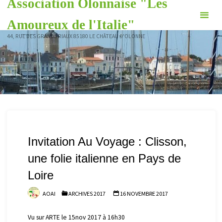
Association Olonnaise "Les
Skip
to
Amoureux de l'Italie"
content
44, RUE DES GRANDS RIAUX 85180 LE CHÂTEAU D'OLONNE
Invitation Au Voyage : Clisson,
une folie italienne en Pays de
Loire
AOAI
ARCHIVES 2017
16 NOVEMBRE 2017
Vu sur ARTE le 15nov 2017 à 16h30