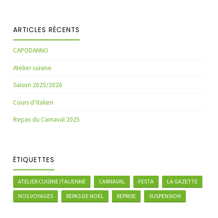
ARTICLES RÉCENTS
CAPODANNO
Atelier cuisine
Saison 2025/2026
Cours d’italien
Repas du Carnaval 2025
ÉTIQUETTES
ATELIER CUISINE ITALIENNE
CARNAVAL
FESTA
LA GAZETTE
NOS VOYAGES
REPAS DE NOËL
REPRISE
SUSPENSION