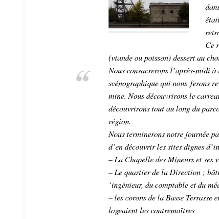
dans
étai
retr
Ce r
(viande ou poisson) dessert au choi
Nous consacrerons l’après-midi à l
scénographique qui nous ferons rev
mine. Nous découvrirons le carrea
découvrirons tout au long du parco
région.
Nous terminerons notre journée par
d’en découvrir les sites dignes d’in
– La Chapelle des Mineurs et ses 
– Le quartier de la Direction ; bâ
‘ingénieur, du comptable et du mé
– les corons de la Basse Terrasse e
logeaient les contremaîtres