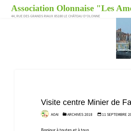
Skip
Association Olonnaise "Les Amo
to
44, RUE DES GRANDS RIAUX 85180 LE CHÂTEAU D'OLONNE
content
Visite centre Minier de 
AOAI
ARCHIVES 2018
11 SEPTEMBRE 2
Bonjour à toutes et à tous,