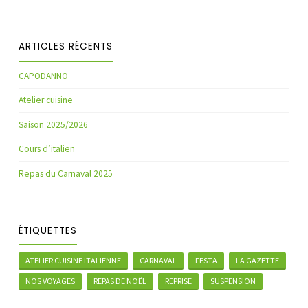
ARTICLES RÉCENTS
CAPODANNO
Atelier cuisine
Saison 2025/2026
Cours d’italien
Repas du Carnaval 2025
ÉTIQUETTES
ATELIER CUISINE ITALIENNE
CARNAVAL
FESTA
LA GAZETTE
NOS VOYAGES
REPAS DE NOËL
REPRISE
SUSPENSION