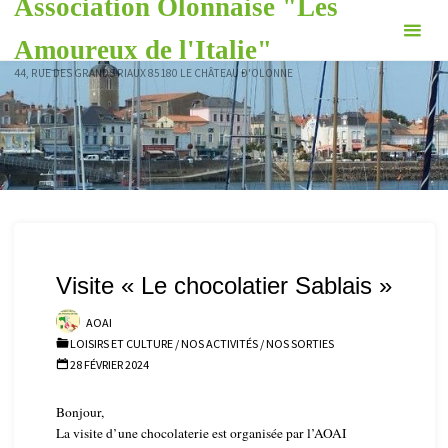
Association Olonnaise "Les
Skip
to
Amoureux de l'Italie"
content
44, RUE DES GRANDS RIAUX 85180 LE CHÂTEAU D'OLONNE
Visite « Le chocolatier Sablais »
AOAI
LOISIRS ET CULTURE
/
NOS ACTIVITÉS
/
NOS SORTIES
28 FÉVRIER 2024
Bonjour,
La visite d’une chocolaterie est organisée par l’AOAI