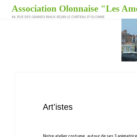
Skip
Association Olonnaise "Les Amo
to
44, RUE DES GRANDS RIAUX 85180 LE CHÂTEAU D'OLONNE
content
Art’istes
Notre atelier costume, autour de ses 3 animatrice