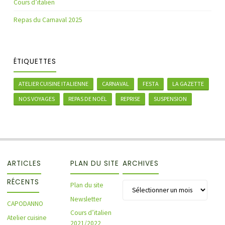
Cours d’italien
Repas du Carnaval 2025
ÉTIQUETTES
ATELIER CUISINE ITALIENNE
CARNAVAL
FESTA
LA GAZETTE
NOS VOYAGES
REPAS DE NOËL
REPRISE
SUSPENSION
ARTICLES
PLAN DU SITE
ARCHIVES
RÉCENTS
Archives
Plan du site
Newsletter
CAPODANNO
Cours d’italien
Atelier cuisine
2021/2022