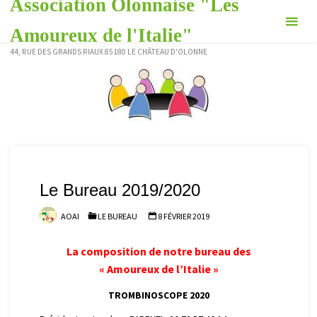
Association Olonnaise "Les
Skip
to
Amoureux de l'Italie"
content
44, RUE DES GRANDS RIAUX 85180 LE CHÂTEAU D'OLONNE
Le Bureau 2019/2020
AOAI
LE BUREAU
8 FÉVRIER 2019
La composition de notre bureau des
« Amoureux de l’Italie »
TROMBINOSCOPE 2020