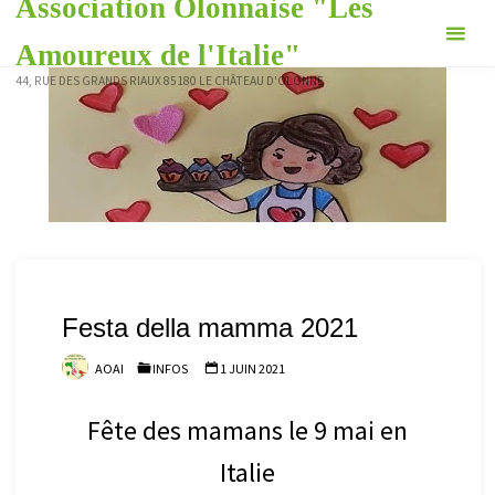
Association Olonnaise "Les
Skip
to
Amoureux de l'Italie"
content
44, RUE DES GRANDS RIAUX 85180 LE CHÂTEAU D'OLONNE
Festa della mamma 2021
AOAI
INFOS
1 JUIN 2021
Fête des mamans le 9 mai en
Italie