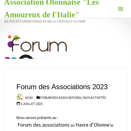
Association Olonnaise "Les
Skip
to
Amoureux de l'Italie"
content
44, RUE DES GRANDS RIAUX 85180 LE CHÂTEAU D'OLONNE
Forum des Associations 2023
AOAI
FORUM DES ASSOCIATIONS
/
NOS ACTIVITÉS
5 JUILLET 2023
Nous serons présents au :
Forum des associations
Havre d’Olonne
au
le