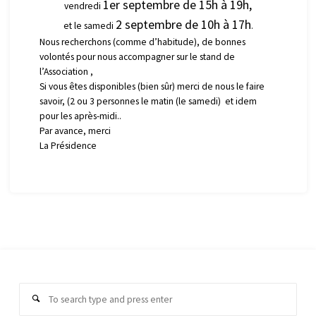
1er septembre de 15h à 19h,
vendredi
2 septembre de 10h à 17h
et le samedi
.
Nous recherchons (comme d’habitude), de bonnes
volontés pour nous accompagner sur le stand de
l’Association ,
Si vous êtes disponibles (bien sûr) merci de nous le faire
savoir, (2 ou 3 personnes le matin (le samedi) et idem
pour les après-midi..
Par avance, merci
La Présidence
Sear
Search
for: