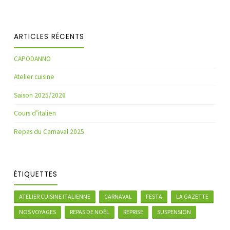
ARTICLES RÉCENTS
CAPODANNO
Atelier cuisine
Saison 2025/2026
Cours d’italien
Repas du Carnaval 2025
ÉTIQUETTES
ATELIER CUISINE ITALIENNE
CARNAVAL
FESTA
LA GAZETTE
NOS VOYAGES
REPAS DE NOËL
REPRISE
SUSPENSION