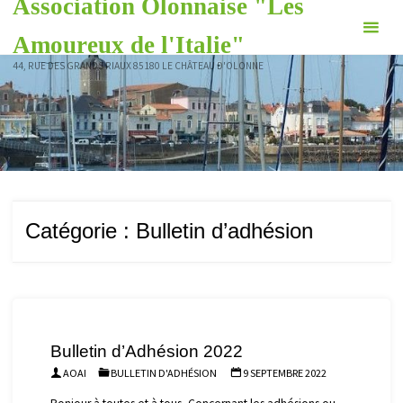
Association Olonnaise "Les
Skip
to
Amoureux de l'Italie"
content
44, RUE DES GRANDS RIAUX 85180 LE CHÂTEAU D'OLONNE
Catégorie :
Bulletin d’adhésion
Bulletin d’Adhésion 2022
AOAI
BULLETIN D'ADHÉSION
9 SEPTEMBRE 2022