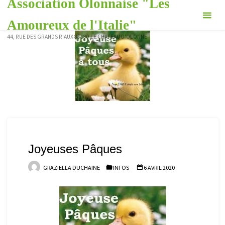
Association Olonnaise "Les
Skip
to
Amoureux de l'Italie"
content
44, RUE DES GRANDS RIAUX 85180 LE CHÂTEAU D'OLONNE
Joyeuses Pâques
GRAZIELLA DUCHAINE
INFOS
6 AVRIL 2020