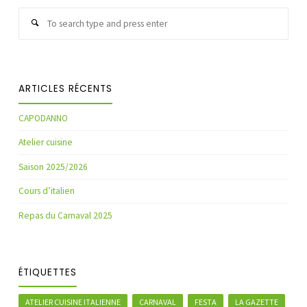
Sear
Search
for:
ARTICLES RÉCENTS
CAPODANNO
Atelier cuisine
Saison 2025/2026
Cours d’italien
Repas du Carnaval 2025
ÉTIQUETTES
ATELIER CUISINE ITALIENNE
CARNAVAL
FESTA
LA GAZETTE